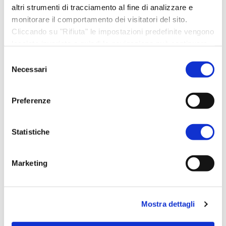
altri strumenti di tracciamento al fine di analizzare e
monitorare il comportamento dei visitatori del sito.
Cliccando su "Rifiuta" le impostazioni predefinite vengono
lasciate invariate e quindi la navigazione può continuare
senza cookie o altri strumenti di tracciamento diversi da
Selezione
quello tecnico. Per maggiori informazioni visualizza la
Necessari
del
nostra
Cookie Policy
.
consenso
Preferenze
Statistiche
Marketing
Mostra dettagli