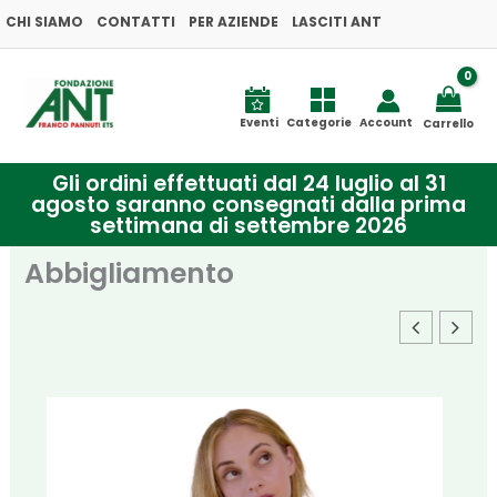
Vai
CHI SIAMO
CONTATTI
PER AZIENDE
LASCITI ANT
al
contenuto
Eventi
Categorie
Account
Carrello
Gli ordini effettuati dal 24 luglio al 31
agosto saranno consegnati dalla prima
settimana di settembre 2026
Abbigliamento