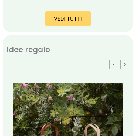
VEDI TUTTI
Idee regalo
Questo
prodotto
ha
più
varianti.
Le