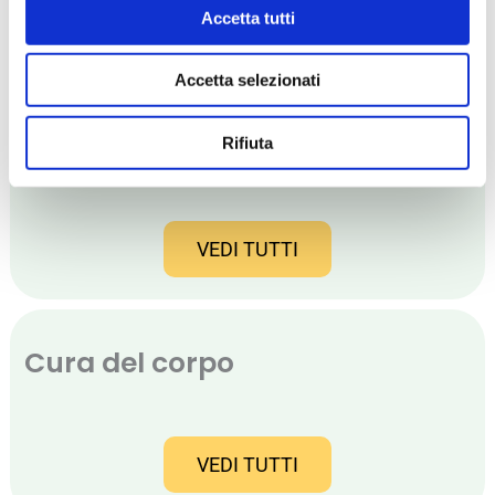
Dona una trasfusione a domicilio
Accetta tutti
(medico, infermiere e trasporti)
€
150,00
Accetta selezionati
AGGIUNGI AL CARRELLO
Rifiuta
VEDI TUTTI
Cura del corpo
VEDI TUTTI