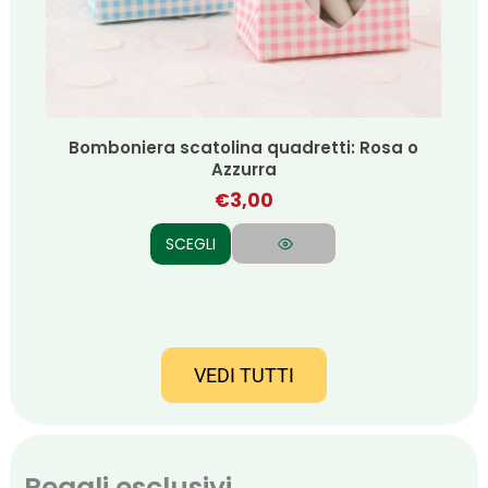
o
Bomboniera scatolina lanterna
€
3,00
AGGIUNGI AL CARRELLO
VEDI TUTTI
Regali esclusivi