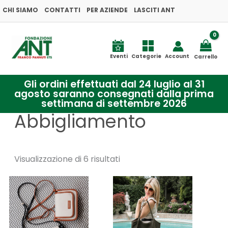
Ordina
Vai
CHI SIAMO
CONTATTI
PER AZIENDE
in
LASCITI ANT
base
al
al
più
contenuto
recente
Eventi
Categorie
Account
Carrello
Gli ordini effettuati dal 24 luglio al 31
agosto saranno consegnati dalla prima
settimana di settembre 2026
Abbigliamento
Visualizzazione di 6 risultati
Questo
Questo
prodotto
prodotto
ha
ha
più
più