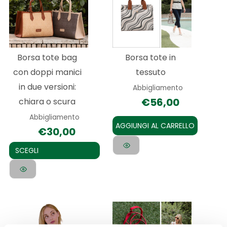
ha
più
varianti.
Le
Borsa tote bag
Borsa tote in
opzioni
con doppi manici
tessuto
possono
in due versioni:
Abbigliamento
essere
€
56,00
chiara o scura
scelte
Abbigliamento
nella
AGGIUNGI AL CARRELLO
€
30,00
pagina
del
SCEGLI
prodotto
Questo
Questo
prodotto
prodotto