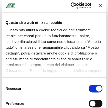
ha
ha
più
più
varianti.
varianti.
Questo sito web utilizza i cookie
Le
Le
NUOVA T-SHIRT
Porta cellulare a
Questo sito utilizza cookie tecnici ed altri strumenti
opzioni
opzioni
tecnici necessari per il suo funzionamento. Inoltre,
ANT – 45esimo
borsa disponibile in
possono
possono
laddove rilasciassi il tuo consenso cliccando su "Accetta
compleanno –
tre colori: rossa,
essere
essere
tutto" o nella sezione raggiungibile cliccando su "Mostra
maglietta unisex
beige e verde
scelte
scelte
dettagli", potrà installare anche cookie di profilazione o
Abbigliamento
Abbigliamento
altri strumenti di tracciamento al fine di analizzare e
nella
nella
€
10,00
€
25,00
monitorare il comportamento dei visitatori del sito.
pagina
pagina
Cliccando su "Rifiuta" le impostazioni predefinite vengono
del
del
SCEGLI
SCEGLI
lasciate invariate e quindi la navigazione può continuare
prodotto
prodotto
senza cookie o altri strumenti di tracciamento diversi da
Selezione
quello tecnico. Per maggiori informazioni visualizza la
Necessari
del
nostra
Cookie Policy
.
consenso
Preferenze