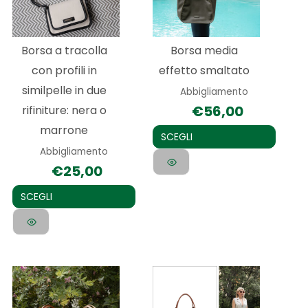
varianti.
varianti.
Le
Le
Borsa a tracolla
Borsa media
opzioni
opzioni
con profili in
effetto smaltato
possono
possono
similpelle in due
Abbigliamento
essere
essere
€
56,00
rifiniture: nera o
scelte
scelte
marrone
nella
nella
SCEGLI
Abbigliamento
pagina
pagina
€
25,00
del
del
prodotto
prodotto
SCEGLI
Questo
prodotto