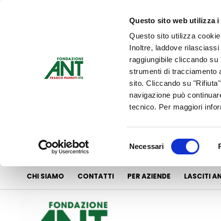
Vai
al
Questo sito web utilizza i
contenuto
Questo sito utilizza cookie
Inoltre, laddove rilasciass
raggiungibile cliccando su "
strumenti di tracciamento a
sito. Cliccando su "Rifiuta
navigazione può continuare
tecnico. Per maggiori info
Selezione
Necessari
del
consenso
CHI SIAMO
CONTATTI
PER AZIENDE
LASCITI A