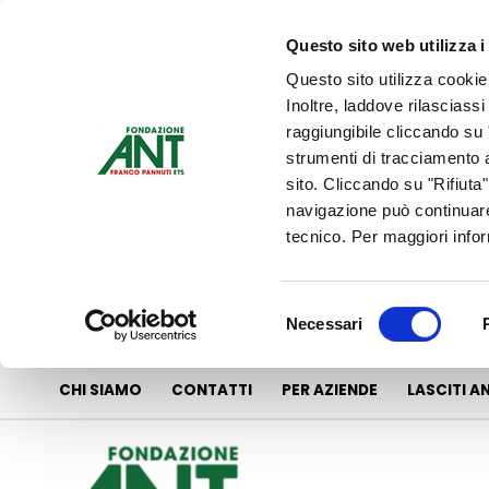
Vai
al
Questo sito web utilizza i
contenuto
Questo sito utilizza cookie
Inoltre, laddove rilasciass
raggiungibile cliccando su "
strumenti di tracciamento a
sito. Cliccando su "Rifiuta
navigazione può continuare
tecnico. Per maggiori info
Selezione
Necessari
del
consenso
CHI SIAMO
CONTATTI
PER AZIENDE
LASCITI A