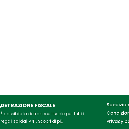
Spedizioni
DETRAZIONE FISCALE
Condizion
É possibile la detrazione fiscale per tutti i
Privacy p
regali solidali ANT.
Scopri di più