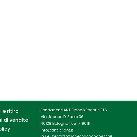
Fondazione ANT Franco Pannuti ETS
 e ritiro
Via Jacopo Di Paolo 36
i di vendita
40128 Bologna |
051 7190111
olicy
info@ant.it
|
ant.it
IBAN: IT49Z0707202402000000062395