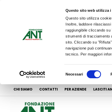
Vai
al
Questo sito web utilizza i
contenuto
Questo sito utilizza cookie
Inoltre, laddove rilasciass
raggiungibile cliccando su "
strumenti di tracciamento a
sito. Cliccando su "Rifiuta
navigazione può continuare
tecnico. Per maggiori info
Selezione
Necessari
del
consenso
CHI SIAMO
CONTATTI
PER AZIENDE
LASCITI A