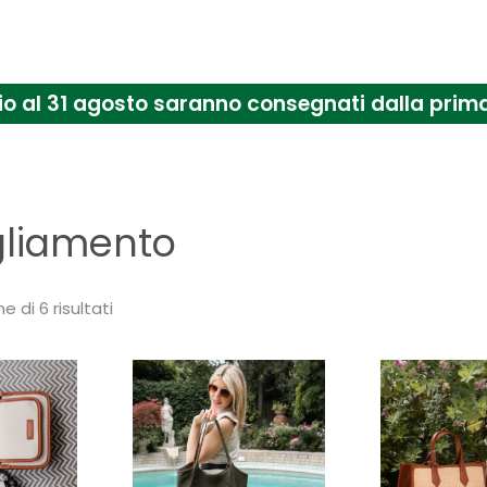
uglio al 31 agosto saranno consegnati dalla pr
gliamento
e di 6 risultati
Questo
Questo
prodotto
prodotto
ha
ha
più
più
varianti.
varianti.