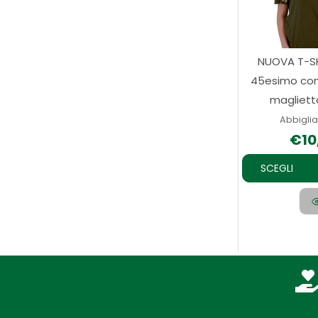
NUOVA T-SH
45esimo co
magliett
Abbigli
€
10
SCEGLI