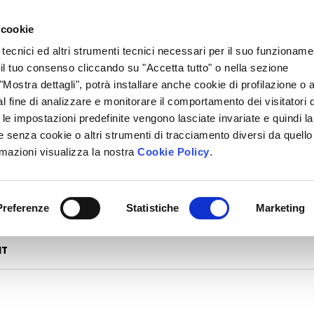
 cookie
 tecnici ed altri strumenti tecnici necessari per il suo funzioname
i il tuo consenso cliccando su "Accetta tutto" o nella sezione
Mostra dettagli", potrà installare anche cookie di profilazione o al
l fine di analizzare e monitorare il comportamento dei visitatori 
" le impostazioni predefinite vengono lasciate invariate e quindi la
 senza cookie o altri strumenti di tracciamento diversi da quello
rmazioni visualizza la nostra
Cookie Policy
.
Preferenze
Statistiche
Marketing
Ordina
NT
in
base
al
più
recente