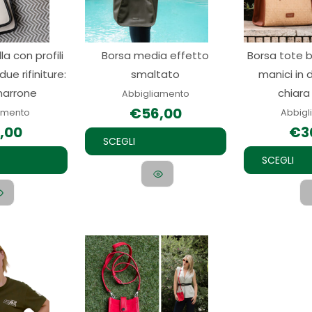
Le
Le
opzioni
opzioni
la con profili
Borsa media effetto
Borsa tote 
possono
possono
 due rifiniture:
smaltato
manici in 
essere
essere
marrone
chiara
scelte
scelte
Abbigliamento
€
56,00
nella
nella
amento
Abbig
,00
€
3
pagina
pagina
SCEGLI
del
del
SCEGLI
prodotto
prodotto
Questo
Questo
prodotto
prodotto
ha
ha
più
più