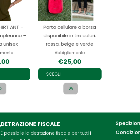
varianti.
varianti.
Le
Le
opzioni
opzioni
IRT ANT –
Porta cellulare a borsa
possono
possono
mpleanno –
disponibile in tre colori:
essere
essere
a unisex
rossa, beige e verde
scelte
scelte
nella
nella
amento
Abbigliamento
,00
€
25,00
pagina
pagina
del
del
SCEGLI
prodotto
prodotto
Spedizioni
DETRAZIONE FISCALE
Condizion
É possibile la detrazione fiscale per tutti i