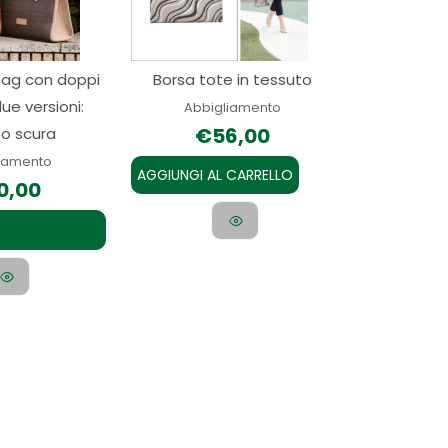
Le
opzioni
bag con doppi
Borsa tote in tessuto
possono
due versioni:
essere
Abbigliamento
€
56,00
 o scura
scelte
nella
liamento
AGGIUNGI AL CARRELLO
0,00
pagina
del
prodotto