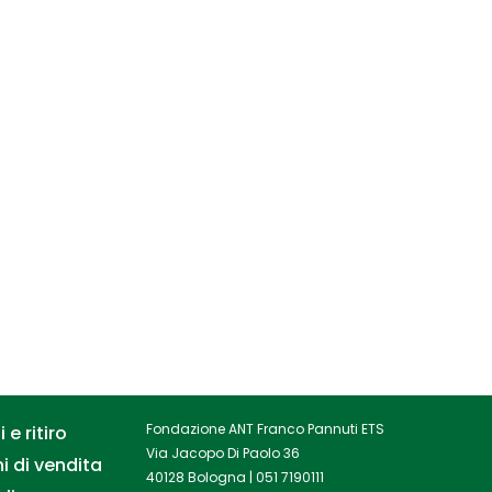
Fondazione ANT Franco Pannuti ETS
 e ritiro
Via Jacopo Di Paolo 36
i di vendita
40128 Bologna |
051 7190111