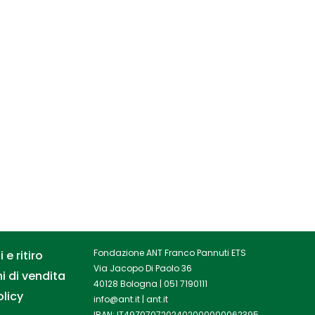
Fondazione ANT Franco Pannuti ETS
 e ritiro
Via Jacopo Di Paolo 36
i di vendita
40128 Bologna |
051 7190111
olicy
info@ant.it
|
ant.it
IBAN: IT49Z0707202402000000062395