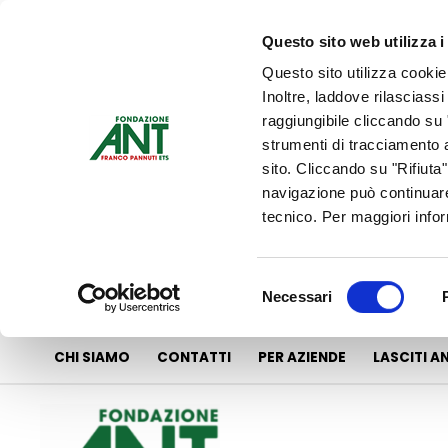
Vai
al
Questo sito web utilizza i
contenuto
Questo sito utilizza cookie
Inoltre, laddove rilasciass
raggiungibile cliccando su "
strumenti di tracciamento a
sito. Cliccando su "Rifiuta
navigazione può continuare
tecnico. Per maggiori info
Selezione
Necessari
del
consenso
CHI SIAMO
CONTATTI
PER AZIENDE
LASCITI A