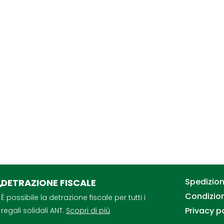
Spedizioni
DETRAZIONE FISCALE
Condizion
É possibile la detrazione fiscale per tutti i
Privacy p
regali solidali ANT.
Scopri di più