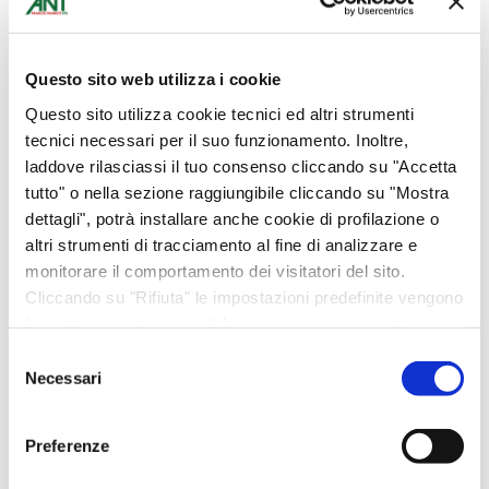
Questo sito web utilizza i cookie
Questo sito utilizza cookie tecnici ed altri strumenti
Modena
tecnici necessari per il suo funzionamento. Inoltre,
Abbigliamento
laddove rilasciassi il tuo consenso cliccando su "Accetta
Bomboniere
tutto" o nella sezione raggiungibile cliccando su "Mostra
dettagli", potrà installare anche cookie di profilazione o
Bottega Alimentare
altri strumenti di tracciamento al fine di analizzare e
Ciclamini
monitorare il comportamento dei visitatori del sito.
Cura del corpo
Cliccando su "Rifiuta" le impostazioni predefinite vengono
lasciate invariate e quindi la navigazione può continuare
Donazioni
senza cookie o altri strumenti di tracciamento diversi da
Selezione
Eventi
quello tecnico. Per maggiori informazioni visualizza la
Necessari
del
Fiori
nostra
Cookie Policy
.
consenso
Idee per la casa
Preferenze
Idee regalo