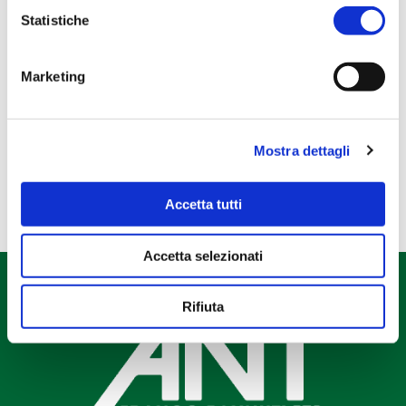
Libri e gadget
Statistiche
Regali esclusivi
Regali NATALE
Marketing
Regali PASQUA
Tela Pascucci
Mostra dettagli
Accetta tutti
Accetta selezionati
Rifiuta