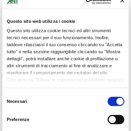
Questo sito web utilizza i cookie
Questo sito utilizza cookie tecnici ed altri strumenti
Cagliari
tecnici necessari per il suo funzionamento. Inoltre,
Abbigliamento
laddove rilasciassi il tuo consenso cliccando su "Accetta
Bomboniere
tutto" o nella sezione raggiungibile cliccando su "Mostra
dettagli", potrà installare anche cookie di profilazione o
Bottega Alimentare
altri strumenti di tracciamento al fine di analizzare e
Ciclamini
monitorare il comportamento dei visitatori del sito.
Cura del corpo
Cliccando su "Rifiuta" le impostazioni predefinite vengono
lasciate invariate e quindi la navigazione può continuare
Donazioni
senza cookie o altri strumenti di tracciamento diversi da
Selezione
Eventi
quello tecnico. Per maggiori informazioni visualizza la
Necessari
del
Fiori
nostra
Cookie Policy
.
consenso
Idee per la casa
Preferenze
Idee regalo