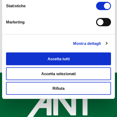
Libri e gadget
Statistiche
Regali esclusivi
Regali NATALE
Marketing
Regali PASQUA
Tela Pascucci
Mostra dettagli
Accetta tutti
Accetta selezionati
Rifiuta