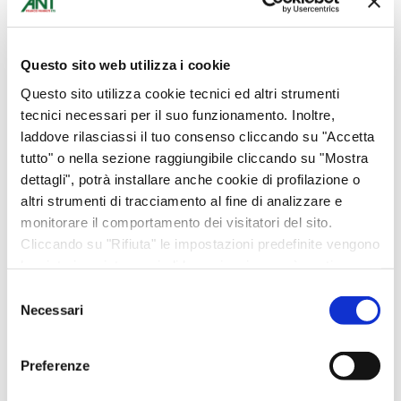
Questo sito web utilizza i cookie
Questo sito utilizza cookie tecnici ed altri strumenti
Prato
tecnici necessari per il suo funzionamento. Inoltre,
Abbigliamento
laddove rilasciassi il tuo consenso cliccando su "Accetta
Bomboniere
tutto" o nella sezione raggiungibile cliccando su "Mostra
dettagli", potrà installare anche cookie di profilazione o
Bottega Alimentare
altri strumenti di tracciamento al fine di analizzare e
Ciclamini
monitorare il comportamento dei visitatori del sito.
Cura del corpo
Cliccando su "Rifiuta" le impostazioni predefinite vengono
lasciate invariate e quindi la navigazione può continuare
Donazioni
senza cookie o altri strumenti di tracciamento diversi da
Selezione
eventi
quello tecnico. Per maggiori informazioni visualizza la
Necessari
del
Fiori
nostra
Cookie Policy
.
consenso
Idee per la casa
Preferenze
Idee regalo