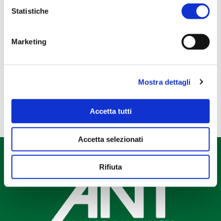
Libri e gadget
Statistiche
Regali esclusivi
Regali NATALE
Marketing
Regali PASQUA
Tela Pascucci
Mostra dettagli
Accetta tutti
Accetta selezionati
Rifiuta