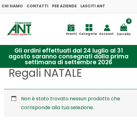
Vai
CHI SIAMO
CONTATTI
PER AZIENDE
LASCITI ANT
al
contenuto
Eventi
Categorie
Account
Carrello
Gli ordini effettuati dal 24 luglio al 31
agosto saranno consegnati dalla prima
settimana di settembre 2026
Regali NATALE
Non è stato trovato nessun prodotto che
corrisponde alla tua selezione.