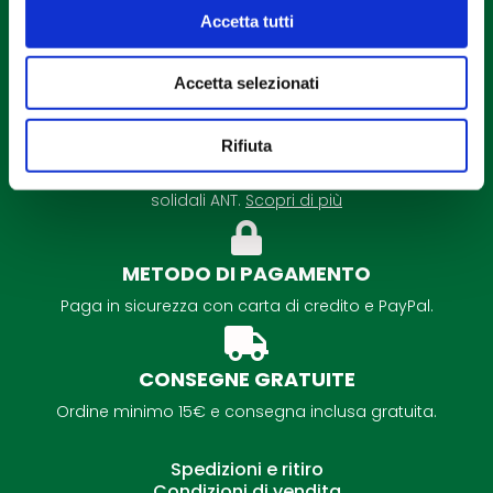
Accetta tutti
Accetta selezionati
DETRAZIONE FISCALE
Rifiuta
É possibile la detrazione fiscale per tutti i regali
solidali ANT.
Scopri di più
METODO DI PAGAMENTO
Paga in sicurezza con carta di credito e PayPal.
CONSEGNE GRATUITE
Ordine minimo 15€ e consegna inclusa gratuita.
Spedizioni e ritiro
Condizioni di vendita