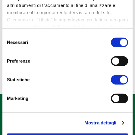
Idee regalo
altri strumenti di tracciamento al fine di analizzare e
monitorare il comportamento dei visitatori del sito.
Libri e gadget
Cliccando su "Rifiuta" le impostazioni predefinite vengono
Regali esclusivi
lasciate invariate e quindi la navigazione può continuare
Regali NATALE
senza cookie o altri strumenti di tracciamento diversi da
Selezione
quello tecnico. Per maggiori informazioni visualizza la
Necessari
del
Regali PASQUA
nostra
Cookie Policy
.
consenso
Tela Pascucci
Preferenze
Statistiche
Marketing
Mostra dettagli