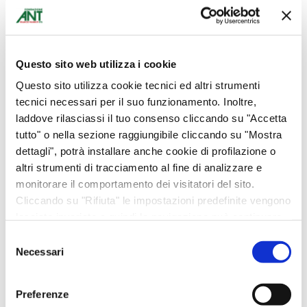
ha
ha
più
più
varianti.
varianti.
Questo sito web utilizza i cookie
Le
Le
NUOVA T-SHIRT
Porta cellulare a
Questo sito utilizza cookie tecnici ed altri strumenti
opzioni
opzioni
tecnici necessari per il suo funzionamento. Inoltre,
ANT – 45esimo
borsa disponibile in
possono
possono
laddove rilasciassi il tuo consenso cliccando su "Accetta
compleanno –
tre colori: rossa,
essere
essere
tutto" o nella sezione raggiungibile cliccando su "Mostra
maglietta unisex
beige e verde
scelte
scelte
dettagli", potrà installare anche cookie di profilazione o
Abbigliamento
Abbigliamento
altri strumenti di tracciamento al fine di analizzare e
nella
nella
€
10,00
€
25,00
monitorare il comportamento dei visitatori del sito.
pagina
pagina
Cliccando su "Rifiuta" le impostazioni predefinite vengono
del
del
SCEGLI
SCEGLI
lasciate invariate e quindi la navigazione può continuare
prodotto
prodotto
senza cookie o altri strumenti di tracciamento diversi da
Selezione
quello tecnico. Per maggiori informazioni visualizza la
Necessari
del
nostra
Cookie Policy
.
consenso
Preferenze