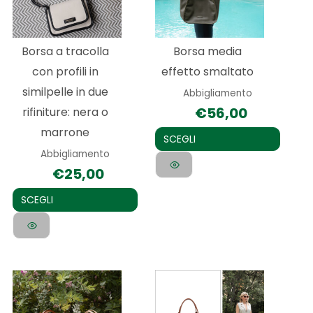
varianti.
varianti.
Le
Le
Borsa a tracolla
Borsa media
opzioni
opzioni
con profili in
effetto smaltato
possono
possono
similpelle in due
Abbigliamento
essere
essere
€
56,00
rifiniture: nera o
scelte
scelte
marrone
nella
nella
SCEGLI
Abbigliamento
pagina
pagina
€
25,00
del
del
prodotto
prodotto
SCEGLI
Questo
prodotto