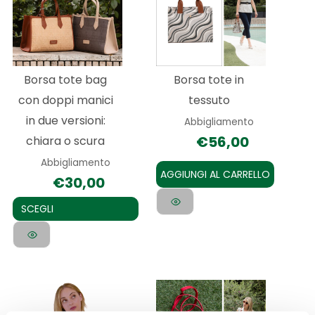
ha
più
varianti.
Le
Borsa tote bag
Borsa tote in
opzioni
con doppi manici
tessuto
possono
in due versioni:
Abbigliamento
essere
€
56,00
chiara o scura
scelte
Abbigliamento
nella
AGGIUNGI AL CARRELLO
€
30,00
pagina
del
SCEGLI
prodotto
Questo
Questo
prodotto
prodotto