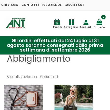
Ordina
Vai
CHI SIAMO
CONTATTI
PER AZIENDE
in
LASCITI ANT
base
al
al
più
contenuto
recente
Eventi
Categorie
Account
Carrello
Gli ordini effettuati dal 24 luglio al 31
agosto saranno consegnati dalla prima
settimana di settembre 2026
Abbigliamento
Visualizzazione di 6 risultati
Questo
Questo
prodotto
prodotto
ha
ha
più
più