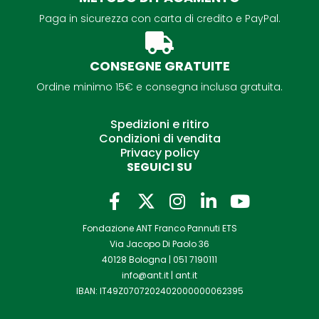
Paga in sicurezza con carta di credito e PayPal.
CONSEGNE GRATUITE
Ordine minimo 15€ e consegna inclusa gratuita.
Spedizioni e ritiro
Condizioni di vendita
Privacy policy
SEGUICI SU
F
I
L
Y
a
n
i
o
Fondazione ANT Franco Pannuti ETS
c
s
n
u
Via Jacopo Di Paolo 36
e
t
k
t
40128 Bologna |
051 7190111
b
a
e
u
info@ant.it
|
ant.it
o
g
d
b
IBAN: IT49Z0707202402000000062395
o
r
i
e