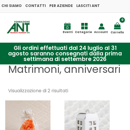
Ordina
Vai
CHI SIAMO
CONTATTI
PER AZIENDE
in
LASCITI ANT
base
al
al
più
contenuto
recente
Eventi
Categorie
Account
Carrello
Gli ordini effettuati dal 24 luglio al 31
agosto saranno consegnati dalla prima
settimana di settembre 2026
Matrimoni, anniversari
Visualizzazione di 2 risultati