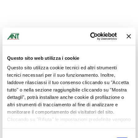
Taranto
Bomboniere
Battesimo, comunione, cresima
Questo sito web utilizza i cookie
Compleanno
Questo sito utilizza cookie tecnici ed altri strumenti
Laurea
tecnici necessari per il suo funzionamento. Inoltre,
Matrimoni, anniversari
laddove rilasciassi il tuo consenso cliccando su "Accetta
tutto" o nella sezione raggiungibile cliccando su "Mostra
Abbigliamento
dettagli", potrà installare anche cookie di profilazione o
Bottega Alimentare
altri strumenti di tracciamento al fine di analizzare e
monitorare il comportamento dei visitatori del sito.
Carrello
Cliccando su "Rifiuta" le impostazioni predefinite vengono
Ciclamini
lasciate invariate e quindi la navigazione può continuare
senza cookie o altri strumenti di tracciamento diversi da
Collane Banè
Selezione