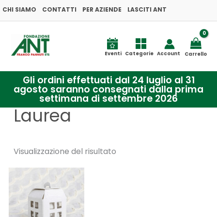
Vai
CHI SIAMO
CONTATTI
PER AZIENDE
LASCITI ANT
al
contenuto
Eventi
Categorie
Account
Carrello
Gli ordini effettuati dal 24 luglio al 31
agosto saranno consegnati dalla prima
settimana di settembre 2026
Laurea
Visualizzazione del risultato