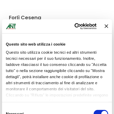
Forlì Cesena
Bomboniere
Battesimo, comunione, cresima
Compleanno
Questo sito web utilizza i cookie
Laurea
Questo sito utilizza cookie tecnici ed altri strumenti
tecnici necessari per il suo funzionamento. Inoltre,
Matrimoni, anniversari
laddove rilasciassi il tuo consenso cliccando su "Accetta
Abbigliamento
tutto" o nella sezione raggiungibile cliccando su "Mostra
dettagli", potrà installare anche cookie di profilazione o
Bottega Alimentare
altri strumenti di tracciamento al fine di analizzare e
Carrello
monitorare il comportamento dei visitatori del sito.
Ciclamini
Cliccando su "Rifiuta" le impostazioni predefinite vengono
lasciate invariate e quindi la navigazione può continuare
Collane Banè
senza cookie o altri strumenti di tracciamento diversi da
Selezione
Cura del corpo
quello tecnico. Per maggiori informazioni visualizza la
Necessari