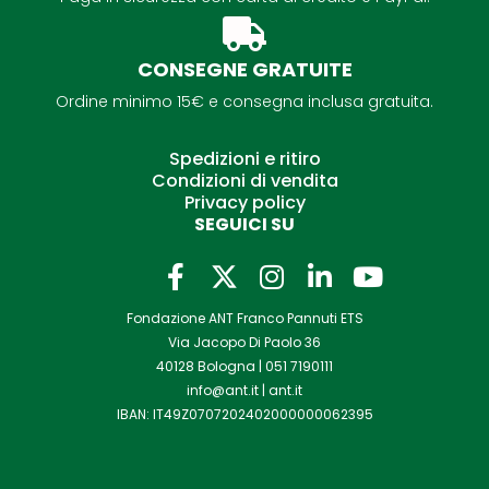
CONSEGNE GRATUITE
Ordine minimo 15€ e consegna inclusa gratuita.
Spedizioni e ritiro
Condizioni di vendita
Privacy policy
SEGUICI SU
F
I
L
Y
a
n
i
o
Fondazione ANT Franco Pannuti ETS
c
s
n
u
Via Jacopo Di Paolo 36
e
t
k
t
40128 Bologna |
051 7190111
b
a
e
u
info@ant.it
|
ant.it
o
g
d
b
IBAN: IT49Z0707202402000000062395
o
r
i
e
k
a
n