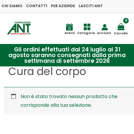
Vai
CHI SIAMO
CONTATTI
PER AZIENDE
LASCITI ANT
al
contenuto
Eventi
Categorie
Account
Carrello
Gli ordini effettuati dal 24 luglio al 31
agosto saranno consegnati dalla prima
settimana di settembre 2026
Cura del corpo
Non è stato trovato nessun prodotto che
corrisponde alla tua selezione.