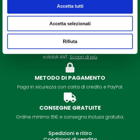
Accetta tutti
Accetta selezionati
DETRAZIONE FISCALE
Rifiuta
É possibile la detrazione fiscale per tutti i regali
solidali ANT.
Scopri di più
METODO DI PAGAMENTO
Paga in sicurezza con carta di credito e PayPal.
CONSEGNE GRATUITE
Ordine minimo 15€ e consegna inclusa gratuita.
Spedizioni e ritiro
Condizioni di vendita