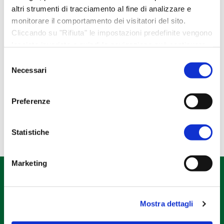
Idee regalo
altri strumenti di tracciamento al fine di analizzare e
monitorare il comportamento dei visitatori del sito.
Libri e gadget
Cliccando su "Rifiuta" le impostazioni predefinite vengono
Regali esclusivi
lasciate invariate e quindi la navigazione può continuare
Regali NATALE
senza cookie o altri strumenti di tracciamento diversi da
Selezione
quello tecnico. Per maggiori informazioni visualizza la
Necessari
del
Regali PASQUA
nostra
Cookie Policy
.
consenso
Tela Pascucci
Preferenze
Statistiche
Marketing
Mostra dettagli