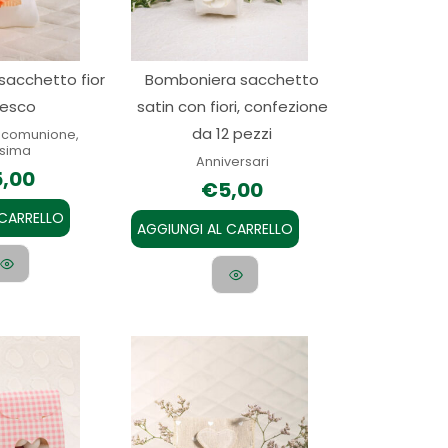
acchetto fior
Bomboniera sacchetto
pesco
satin con fiori, confezione
da 12 pezzi
, comunione,
sima
Anniversari
5,00
€
5,00
 CARRELLO
AGGIUNGI AL CARRELLO
Questo
prodotto
ha
più