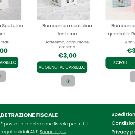
 Scatolina
Bomboniera scatolina
Bombonier
re
lanterna
quadretti: 
rsari
Battesimo, comunione,
Anni
cresima
,00
€
€
3,00
CARRELLO
SCEGLI
AGGIUNGI AL CARRELLO
Spedizioni
DETRAZIONE FISCALE
Condizion
É possibile la detrazione fiscale per tutti i
Privacy p
regali solidali ANT.
Scopri di più