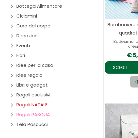
Bottega Alimentare
Ciclamini
Bomboniera 
Cura del corpo
quadret
Donazioni
Battesimo, 
Eventi
cres
€
5
Fiori
Idee per la casa
SCEGLI
Idee regalo
Libri e gadget
Regali esclusivi
Regali NATALE
Regali PASQUA
Tela Pascucci