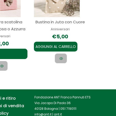
varianti.
Le
opzioni
a scatolina
Bustina in Juta con Cuore
possono
Rosa o Azzurra
essere
Anniversari
€
5,00
scelte
versari
3,00
nella
AGGIUNGI AL CARRELLO
pagina
del
prodotto
Fondazione ANT Franco Pannuti ETS
 e ritiro
Via Jacopo Di Paolo 36
i di vendita
40128 Bologna |
051 7190111
olicy
info@ant.it
|
ant.it