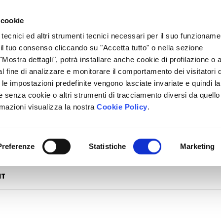
 cookie
 tecnici ed altri strumenti tecnici necessari per il suo funzioname
i il tuo consenso cliccando su "Accetta tutto" o nella sezione
Mostra dettagli", potrà installare anche cookie di profilazione o al
l fine di analizzare e monitorare il comportamento dei visitatori 
" le impostazioni predefinite vengono lasciate invariate e quindi la
 senza cookie o altri strumenti di tracciamento diversi da quello
rmazioni visualizza la nostra
Cookie Policy
.
Preferenze
Statistiche
Marketing
Ordina
NT
in
base
al
più
recente