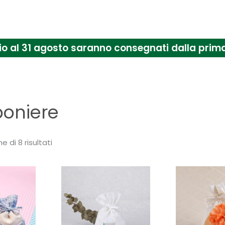
uglio al 31 agosto saranno consegnati dalla pr
oniere
e di 8 risultati
Questo
prodotto
ha
più
varianti.