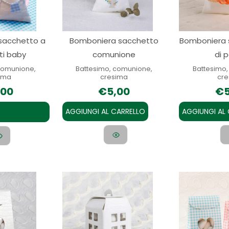
Le
opzioni
sacchetto a
Bomboniera sacchetto
Bomboniera s
possono
ti baby
comunione
di 
essere
scelte
comunione,
Battesimo, comunione,
Battesimo
ima
cresima
cre
nella
,00
€
5,00
€
pagina
del
AGGIUNGI AL CARRELLO
AGGIUNGI AL
prodotto