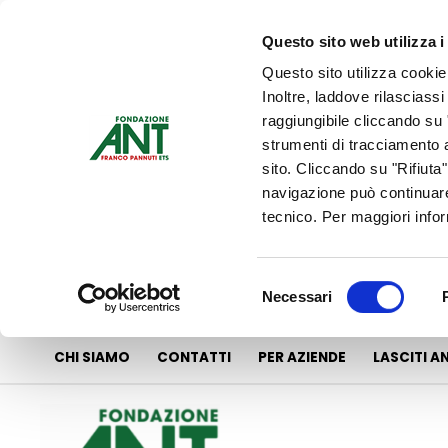
Vai
al
Questo sito web utilizza i
contenuto
Questo sito utilizza cookie
Inoltre, laddove rilasciass
raggiungibile cliccando su "
strumenti di tracciamento a
sito. Cliccando su "Rifiuta
navigazione può continuare
tecnico. Per maggiori info
Selezione
Necessari
del
consenso
CHI SIAMO
CONTATTI
PER AZIENDE
LASCITI A