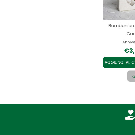
Bomboniera
Cuo
Annive
€
3
AGGIUNGI AL 