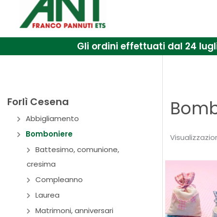
Gli ordini effettuati dal 24 l
Forlì Cesena
Bomb
Abbigliamento
Bomboniere
Visualizzazion
Battesimo, comunione,
cresima
Compleanno
Laurea
Matrimoni, anniversari