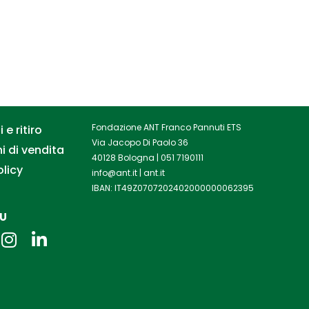
Fondazione ANT Franco Pannuti ETS
 e ritiro
Via Jacopo Di Paolo 36
i di vendita
40128 Bologna |
051 7190111
olicy
info@ant.it
|
ant.it
IBAN: IT49Z0707202402000000062395
SU
I
L
n
i
s
n
t
k