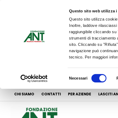
Vai
al
Questo sito web utilizza i
contenuto
Questo sito utilizza cookie
Inoltre, laddove rilasciass
raggiungibile cliccando su "
strumenti di tracciamento a
sito. Cliccando su "Rifiuta
navigazione può continuare
tecnico. Per maggiori info
Selezione
Necessari
del
consenso
CHI SIAMO
CONTATTI
PER AZIENDE
LASCITI A