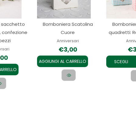
 sacchetto
Bomboniera Scatolina
Bombonier
i, confezione
Cuore
quadretti: 
pezzi
Anniversari
Anni
€
3,00
€
rsari
,00
AGGIUNGI AL CARRELLO
SCEGLI
CARRELLO