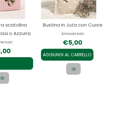
Le
opzioni
a scatolina
Bustina in Juta con Cuore
possono
Rosa o Azzurra
essere
Anniversari
€
5,00
scelte
versari
3,00
nella
AGGIUNGI AL CARRELLO
pagina
del
prodotto