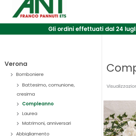
Gli ordini effettuati dal 24 l
Verona
Comp
Bomboniere
Battesimo, comunione,
Visualizzazion
cresima
Compleanno
Laurea
Matrimoni, anniversari
Abbigliamento