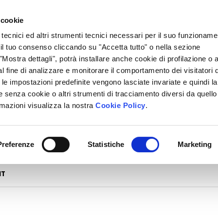
 cookie
 tecnici ed altri strumenti tecnici necessari per il suo funzioname
i il tuo consenso cliccando su "Accetta tutto" o nella sezione
Mostra dettagli", potrà installare anche cookie di profilazione o al
l fine di analizzare e monitorare il comportamento dei visitatori 
" le impostazioni predefinite vengono lasciate invariate e quindi la
 senza cookie o altri strumenti di tracciamento diversi da quello
rmazioni visualizza la nostra
Cookie Policy
.
Preferenze
Statistiche
Marketing
Ordina
NT
in
base
al
più
recente