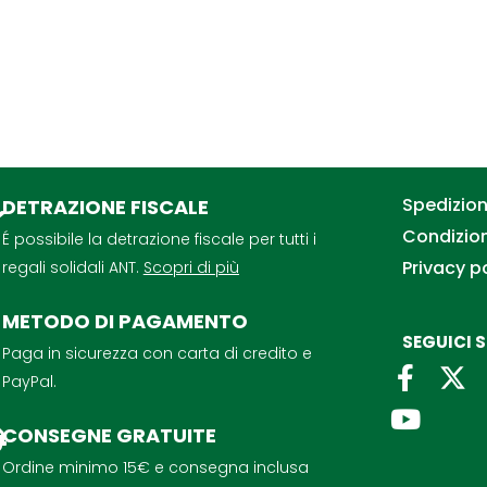
Spedizioni
DETRAZIONE FISCALE
Condizion
É possibile la detrazione fiscale per tutti i
Privacy p
regali solidali ANT.
Scopri di più
METODO DI PAGAMENTO
SEGUICI 
Paga in sicurezza con carta di credito e
F
Y
PayPal.
a
o
CONSEGNE GRATUITE
c
u
e
t
Ordine minimo 15€ e consegna inclusa