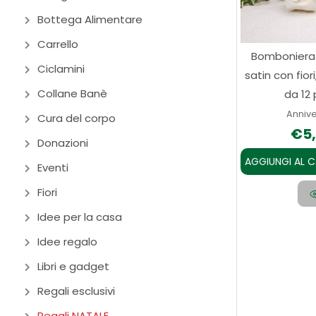
Bottega Alimentare
Carrello
Bomboniera
Ciclamini
satin con fior
Collane Banè
da 12 
Annive
Cura del corpo
€
5
Donazioni
AGGIUNGI AL 
Eventi
Fiori
Idee per la casa
Idee regalo
Libri e gadget
Regali esclusivi
Regali NATALE