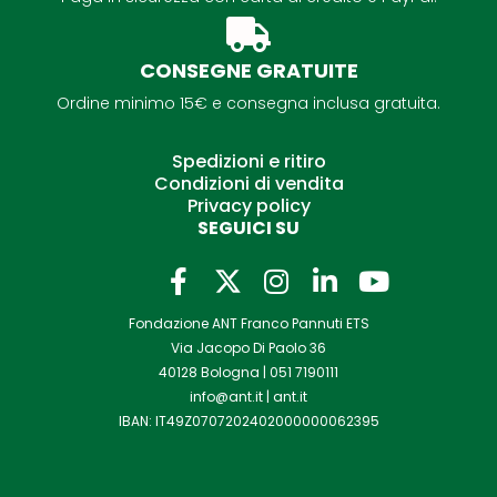
CONSEGNE GRATUITE
Ordine minimo 15€ e consegna inclusa gratuita.
Spedizioni e ritiro
Condizioni di vendita
Privacy policy
SEGUICI SU
F
I
L
Y
a
n
i
o
Fondazione ANT Franco Pannuti ETS
c
s
n
u
Via Jacopo Di Paolo 36
e
t
k
t
40128 Bologna |
051 7190111
b
a
e
u
info@ant.it
|
ant.it
o
g
d
b
IBAN: IT49Z0707202402000000062395
o
r
i
e
k
a
n