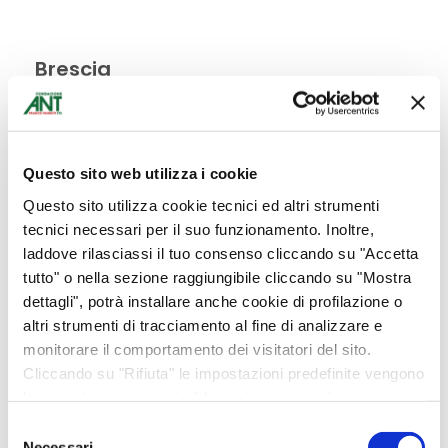
Brescia
Bomboniere
Battesimo, comunione, cresima
Compleanno
Questo sito web utilizza i cookie
Laurea
Questo sito utilizza cookie tecnici ed altri strumenti
tecnici necessari per il suo funzionamento. Inoltre,
Matrimoni, anniversari
laddove rilasciassi il tuo consenso cliccando su "Accetta
Abbigliamento
tutto" o nella sezione raggiungibile cliccando su "Mostra
dettagli", potrà installare anche cookie di profilazione o
Bottega Alimentare
altri strumenti di tracciamento al fine di analizzare e
Carrello
monitorare il comportamento dei visitatori del sito.
Ciclamini
Cliccando su "Rifiuta" le impostazioni predefinite vengono
lasciate invariate e quindi la navigazione può continuare
Collane Banè
senza cookie o altri strumenti di tracciamento diversi da
Selezione
Cura del corpo
quello tecnico. Per maggiori informazioni visualizza la
Necessari