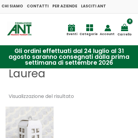
Vai
CHI SIAMO
CONTATTI
PER AZIENDE
LASCITI ANT
al
contenuto
Eventi
Categorie
Account
Carrello
Gli ordini effettuati dal 24 luglio al 31
agosto saranno consegnati dalla prima
settimana di settembre 2026
Laurea
Visualizzazione del risultato