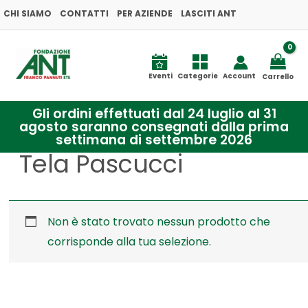
Vai
CHI SIAMO
CONTATTI
PER AZIENDE
LASCITI ANT
al
contenuto
Eventi
Categorie
Account
Carrello
Gli ordini effettuati dal 24 luglio al 31
agosto saranno consegnati dalla prima
settimana di settembre 2026
Tela Pascucci
Non è stato trovato nessun prodotto che
corrisponde alla tua selezione.