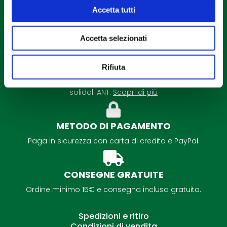
Accetta tutti
Accetta selezionati
DETRAZIONE FISCALE
Rifiuta
É possibile la detrazione fiscale per tutti i regali
solidali ANT.
Scopri di più
METODO DI PAGAMENTO
Paga in sicurezza con carta di credito e PayPal.
CONSEGNE GRATUITE
Ordine minimo 15€ e consegna inclusa gratuita.
Spedizioni e ritiro
Condizioni di vendita