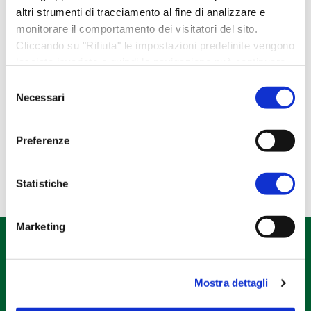
Idee regalo
altri strumenti di tracciamento al fine di analizzare e
monitorare il comportamento dei visitatori del sito.
Libri e gadget
Cliccando su "Rifiuta" le impostazioni predefinite vengono
Regali esclusivi
lasciate invariate e quindi la navigazione può continuare
Regali NATALE
senza cookie o altri strumenti di tracciamento diversi da
Selezione
quello tecnico. Per maggiori informazioni visualizza la
Necessari
del
Regali PASQUA
nostra
Cookie Policy
.
consenso
Tela Pascucci
Preferenze
Statistiche
Marketing
Mostra dettagli