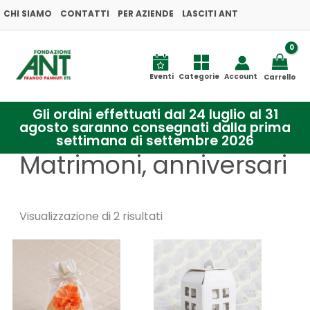
Ordina
Vai
CHI SIAMO
CONTATTI
PER AZIENDE
in
LASCITI ANT
base
al
al
più
contenuto
recente
Eventi
Categorie
Account
Carrello
Gli ordini effettuati dal 24 luglio al 31
agosto saranno consegnati dalla prima
settimana di settembre 2026
Matrimoni, anniversari
Visualizzazione di 2 risultati