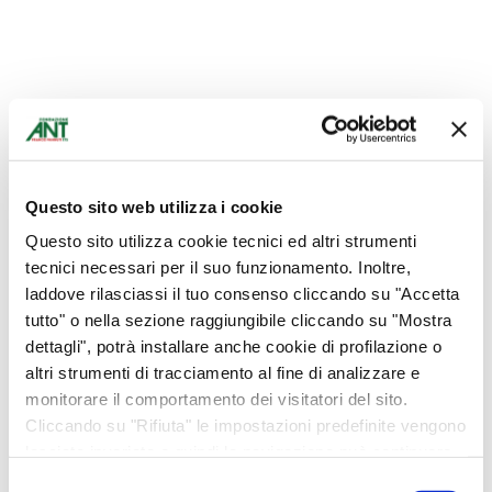
Arezzo
Bomboniere
Battesimo, comunione, cresima
Questo sito web utilizza i cookie
Compleanno
Questo sito utilizza cookie tecnici ed altri strumenti
Laurea
tecnici necessari per il suo funzionamento. Inoltre,
Matrimoni, anniversari
laddove rilasciassi il tuo consenso cliccando su "Accetta
tutto" o nella sezione raggiungibile cliccando su "Mostra
Abbigliamento
dettagli", potrà installare anche cookie di profilazione o
Bottega Alimentare
altri strumenti di tracciamento al fine di analizzare e
monitorare il comportamento dei visitatori del sito.
Carello
Cliccando su "Rifiuta" le impostazioni predefinite vengono
Ciclamini
lasciate invariate e quindi la navigazione può continuare
senza cookie o altri strumenti di tracciamento diversi da
Collane Banè
Selezione