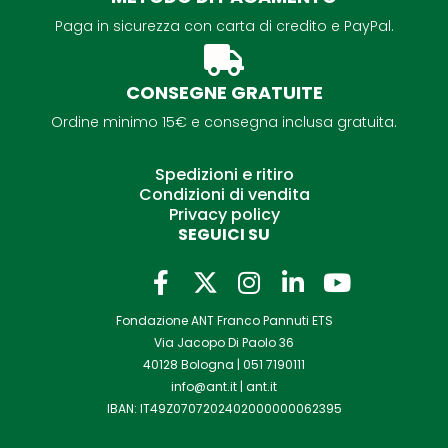
Paga in sicurezza con carta di credito e PayPal.
CONSEGNE GRATUITE
Ordine minimo 15€ e consegna inclusa gratuita.
Spedizioni e ritiro
Condizioni di vendita
Privacy policy
SEGUICI SU
F
I
L
Y
a
n
i
o
Fondazione ANT Franco Pannuti ETS
c
s
n
u
Via Jacopo Di Paolo 36
e
t
k
t
40128 Bologna |
051 7190111
b
a
e
u
info@ant.it
|
ant.it
o
g
d
b
IBAN: IT49Z0707202402000000062395
o
r
i
e