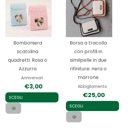
prodotto
prodotto
ha
ha
più
più
varianti.
varianti.
Le
Le
Bomboniera
Borsa a tracolla
opzioni
opzioni
scatolina
con profili in
possono
possono
quadretti: Rosa o
similpelle in due
essere
essere
Azzurra
rifiniture: nera o
scelte
scelte
marrone
Anniversari
nella
nella
€
3,00
Abbigliamento
pagina
pagina
€
25,00
del
del
SCEGLI
prodotto
prodotto
SCEGLI