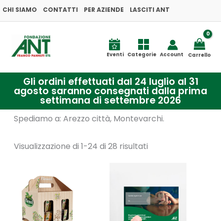
Ordina
Vai
CHI SIAMO
CONTATTI
PER AZIENDE
LASCITI ANT
in
base
al
al
più
contenuto
recente
Eventi
Categorie
Account
Carrello
Gli ordini effettuati dal 24 luglio al 31
agosto saranno consegnati dalla prima
settimana di settembre 2026
Spediamo a: Arezzo città, Montevarchi.
Visualizzazione di 1-24 di 28 risultati
Fascia
Questo
di
prodotto
prezzo
da
ha
€5,00
a
più
€10,00