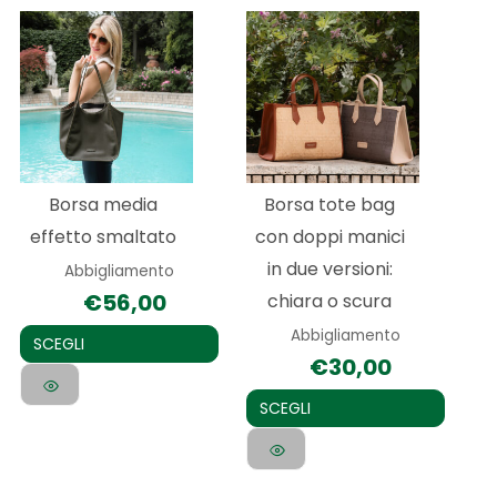
Questo
Questo
prodotto
prodotto
ha
ha
più
più
varianti.
varianti.
Le
Le
Borsa media
Borsa tote bag
opzioni
opzioni
effetto smaltato
con doppi manici
possono
possono
in due versioni:
Abbigliamento
essere
essere
€
56,00
chiara o scura
scelte
scelte
Abbigliamento
nella
nella
SCEGLI
€
30,00
pagina
pagina
del
del
SCEGLI
prodotto
prodotto