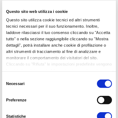
Questo sito web utilizza i cookie
Rimini
Questo sito utilizza cookie tecnici ed altri strumenti
Abbigliamento
tecnici necessari per il suo funzionamento. Inoltre,
Bomboniere
laddove rilasciassi il tuo consenso cliccando su "Accetta
tutto" o nella sezione raggiungibile cliccando su "Mostra
Bottega Alimentare
dettagli", potrà installare anche cookie di profilazione o
Ciclamini
altri strumenti di tracciamento al fine di analizzare e
Cura del corpo
monitorare il comportamento dei visitatori del sito.
Cliccando su "Rifiuta" le impostazioni predefinite vengono
Donazioni
lasciate invariate e quindi la navigazione può continuare
Eventi
senza cookie o altri strumenti di tracciamento diversi da
Selezione
Fiori
quello tecnico. Per maggiori informazioni visualizza la
Necessari
del
nostra
Cookie Policy
.
Idee per la casa
consenso
Idee regalo
Preferenze
Libri e gadget
Regali esclusivi
Statistiche