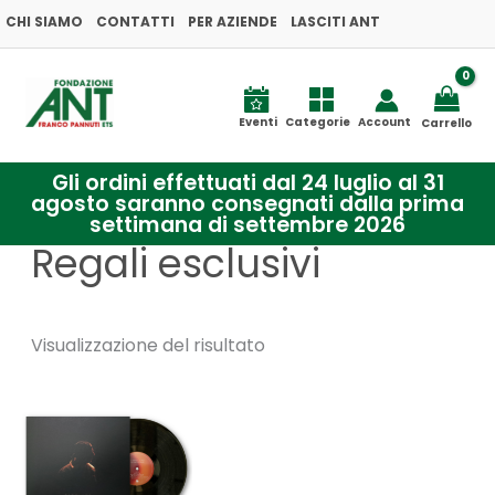
Vai
CHI SIAMO
CONTATTI
PER AZIENDE
LASCITI ANT
al
contenuto
Eventi
Categorie
Account
Carrello
Gli ordini effettuati dal 24 luglio al 31
agosto saranno consegnati dalla prima
settimana di settembre 2026
Regali esclusivi
Visualizzazione del risultato