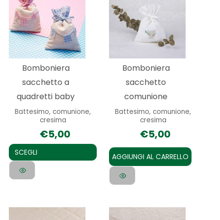
prodotto
ha
più
varianti.
Le
Bomboniera
Bomboniera
opzioni
sacchetto a
sacchetto
possono
quadretti baby
comunione
essere
Battesimo, comunione,
Battesimo, comunione,
scelte
cresima
cresima
nella
€
5,00
€
5,00
pagina
SCEGLI
del
AGGIUNGI AL CARRELLO
prodotto