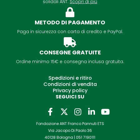
solidali ANT.
Scopri di più
METODO DI PAGAMENTO
Paga in sicurezza con carta di credito e PayPal.
CONSEGNE GRATUITE
Ordine minimo 15€ e consegna inclusa gratuita.
Spedizioni e ritiro
Condizioni di vendita
Privacy policy
SEGUICI SU
F
I
L
Y
a
n
i
o
Fondazione ANT Franco Pannuti ETS
c
s
n
u
Via Jacopo Di Paolo 36
e
t
k
t
40128 Bologna |
051 7190111