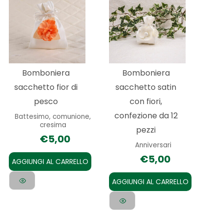
Bomboniera
Bomboniera
sacchetto fior di
sacchetto satin
pesco
con fiori,
confezione da 12
Battesimo, comunione,
cresima
pezzi
€
5,00
Anniversari
€
5,00
AGGIUNGI AL CARRELLO
AGGIUNGI AL CARRELLO