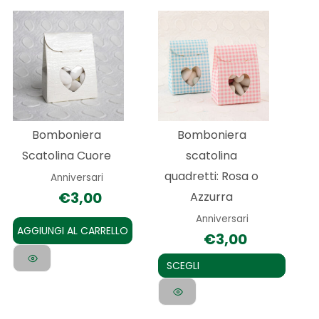
Questo
prodotto
ha
più
varianti.
Le
Bomboniera
Bomboniera
opzioni
Scatolina Cuore
scatolina
possono
quadretti: Rosa o
Anniversari
essere
€
3,00
Azzurra
scelte
Anniversari
nella
AGGIUNGI AL CARRELLO
€
3,00
pagina
del
SCEGLI
prodotto