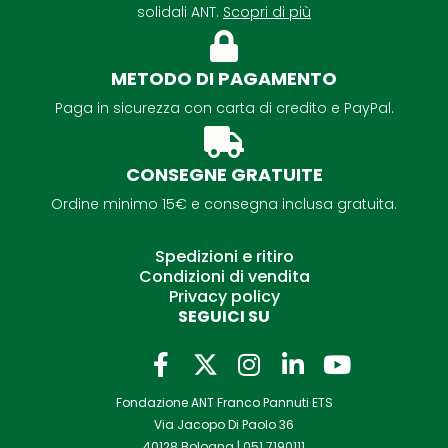
solidali ANT.
Scopri di più
METODO DI PAGAMENTO
Paga in sicurezza con carta di credito e PayPal.
CONSEGNE GRATUITE
Ordine minimo 15€ e consegna inclusa gratuita.
Spedizioni e ritiro
Condizioni di vendita
Privacy policy
SEGUICI SU
F
I
L
Y
a
n
i
o
Fondazione ANT Franco Pannuti ETS
c
s
n
u
Via Jacopo Di Paolo 36
e
t
k
t
40128 Bologna |
051 7190111