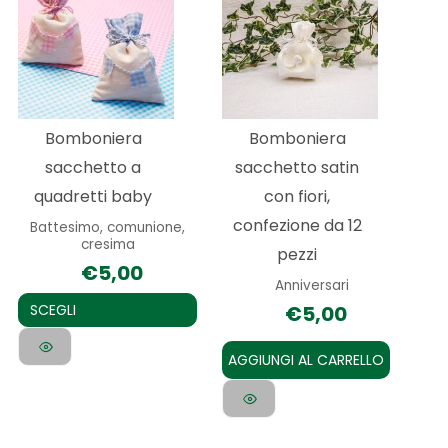
prodotto
ha
più
varianti.
Le
Bomboniera
Bomboniera
opzioni
sacchetto a
sacchetto satin
possono
quadretti baby
con fiori,
essere
confezione da 12
Battesimo, comunione,
scelte
cresima
pezzi
nella
€
5,00
Anniversari
pagina
€
5,00
SCEGLI
del
prodotto
AGGIUNGI AL CARRELLO