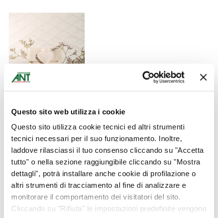
Bustina in Juta con
Cuore
Questo sito web utilizza i cookie
Questo sito utilizza cookie tecnici ed altri strumenti
Anniversari
€
5,00
tecnici necessari per il suo funzionamento. Inoltre,
laddove rilasciassi il tuo consenso cliccando su "Accetta
tutto" o nella sezione raggiungibile cliccando su "Mostra
AGGIUNGI AL CARRELLO
dettagli", potrà installare anche cookie di profilazione o
altri strumenti di tracciamento al fine di analizzare e
monitorare il comportamento dei visitatori del sito.
Cliccando su "Rifiuta" le impostazioni predefinite vengono