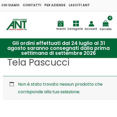
Vai
CHI SIAMO
CONTATTI
PER AZIENDE
LASCITI ANT
al
contenuto
Eventi
Categorie
Account
Carrello
Gli ordini effettuati dal 24 luglio al 31
agosto saranno consegnati dalla prima
settimana di settembre 2026
Tela Pascucci
Non è stato trovato nessun prodotto che
corrisponde alla tua selezione.