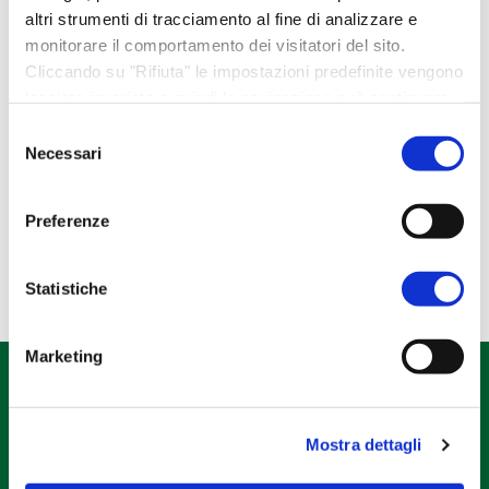
Idee regalo
altri strumenti di tracciamento al fine di analizzare e
monitorare il comportamento dei visitatori del sito.
Libri e gadget
Cliccando su "Rifiuta" le impostazioni predefinite vengono
Regali esclusivi
lasciate invariate e quindi la navigazione può continuare
Regali NATALE
senza cookie o altri strumenti di tracciamento diversi da
Selezione
quello tecnico. Per maggiori informazioni visualizza la
Necessari
del
Regali PASQUA
nostra
Cookie Policy
.
consenso
Tela Pascucci
Preferenze
Statistiche
Marketing
Mostra dettagli