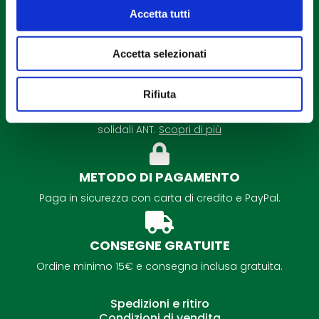
Accetta tutti
Accetta selezionati
DETRAZIONE FISCALE
Rifiuta
É possibile la detrazione fiscale per tutti i regali
solidali ANT.
Scopri di più
METODO DI PAGAMENTO
Paga in sicurezza con carta di credito e PayPal.
CONSEGNE GRATUITE
Ordine minimo 15€ e consegna inclusa gratuita.
Spedizioni e ritiro
Condizioni di vendita