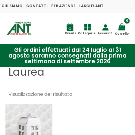
Vai
CHI SIAMO
CONTATTI
PER AZIENDE
LASCITI ANT
al
contenuto
Eventi
Categorie
Account
Carrello
Gli ordini effettuati dal 24 luglio al 31
agosto saranno consegnati dalla prima
settimana di settembre 2026
Laurea
Visualizzazione del risultato