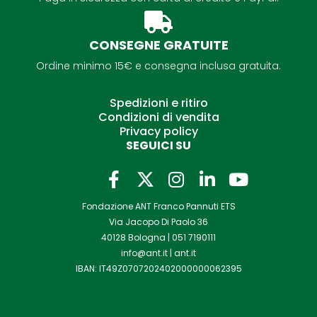
CONSEGNE GRATUITE
Ordine minimo 15€ e consegna inclusa gratuita.
Spedizioni e ritiro
Condizioni di vendita
Privacy policy
SEGUICI SU
F
I
L
Y
a
n
i
o
Fondazione ANT Franco Pannuti ETS
c
s
n
u
Via Jacopo Di Paolo 36
e
t
k
t
40128 Bologna |
051 7190111
b
a
e
u
info@ant.it
|
ant.it
o
g
d
b
IBAN: IT49Z0707202402000000062395
o
r
i
e
k
a
n