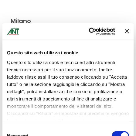
Milano
Bomboniere
Battesimo, comunione, cresima
Compleanno
Questo sito web utilizza i cookie
Laurea
Questo sito utilizza cookie tecnici ed altri strumenti
tecnici necessari per il suo funzionamento. Inoltre,
Matrimoni, anniversari
laddove rilasciassi il tuo consenso cliccando su "Accetta
Abbigliamento
tutto" o nella sezione raggiungibile cliccando su "Mostra
dettagli", potrà installare anche cookie di profilazione o
Bottega Alimentare
altri strumenti di tracciamento al fine di analizzare e
Carrello
monitorare il comportamento dei visitatori del sito.
Ciclamini
Cliccando su "Rifiuta" le impostazioni predefinite vengono
lasciate invariate e quindi la navigazione può continuare
Collane Banè
senza cookie o altri strumenti di tracciamento diversi da
Selezione
Cura del corpo
quello tecnico. Per maggiori informazioni visualizza la
Necessari