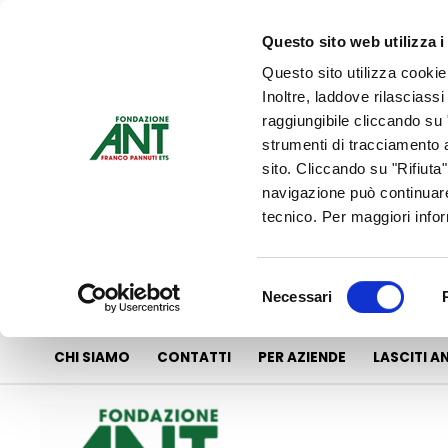
Vai
al
Questo sito web utilizza i
contenuto
Questo sito utilizza cookie
Inoltre, laddove rilasciass
raggiungibile cliccando su "
strumenti di tracciamento a
sito. Cliccando su "Rifiuta
navigazione può continuare
tecnico. Per maggiori info
Selezione
Necessari
del
consenso
CHI SIAMO
CONTATTI
PER AZIENDE
LASCITI A