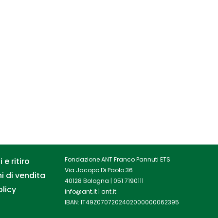
Fondazione ANT Franco Pannuti ETS
 e ritiro
Via Jacopo Di Paolo 36
i di vendita
40128 Bologna |
051 7190111
olicy
info@ant.it
|
ant.it
IBAN: IT49Z0707202402000000062395