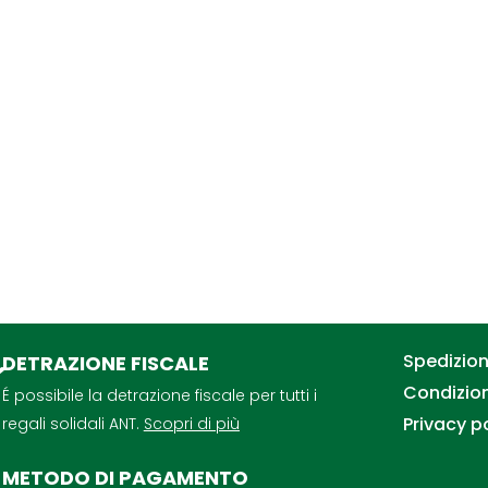
Spedizioni
DETRAZIONE FISCALE
Condizion
É possibile la detrazione fiscale per tutti i
Privacy p
regali solidali ANT.
Scopri di più
METODO DI PAGAMENTO