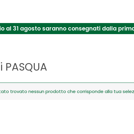
uglio al 31 agosto saranno consegnati dalla pr
li PASQUA
tato trovato nessun prodotto che corrisponde alla tua selez