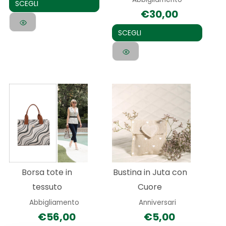
nella
nella
SCEGLI
€
30,00
pagina
pagina
del
del
SCEGLI
prodotto
prodotto
Borsa tote in
Bustina in Juta con
tessuto
Cuore
Abbigliamento
Anniversari
€
56,00
€
5,00