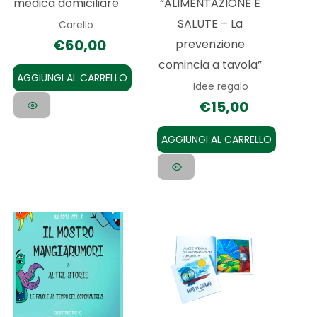
medica domiciliare
“ALIMENTAZIONE E
SALUTE – La
Carello
€
60,00
prevenzione
comincia a tavola”
AGGIUNGI AL CARRELLO
Idee regalo
€
15,00
AGGIUNGI AL CARRELLO