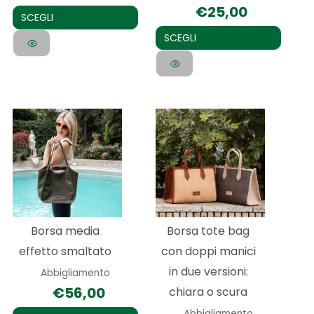
€
25,00
del
del
SCEGLI
prodotto
prodotto
SCEGLI
Questo
Questo
prodotto
prodotto
ha
ha
più
più
varianti.
varianti.
Le
Le
Borsa media
Borsa tote bag
opzioni
opzioni
effetto smaltato
con doppi manici
possono
possono
in due versioni:
Abbigliamento
essere
essere
€
56,00
chiara o scura
scelte
scelte
Abbigliamento