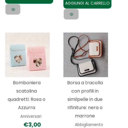
AGGIUNGI AL CARRELLO
Questo
Questo
prodotto
prodotto
ha
ha
più
più
varianti.
varianti.
Le
Le
Bomboniera
Borsa a tracolla
opzioni
opzioni
scatolina
con profili in
possono
possono
quadretti: Rosa o
similpelle in due
essere
essere
Azzurra
rifiniture: nera o
scelte
scelte
marrone
Anniversari
nella
nella
€
3,00
Abbigliamento
pagina
pagina