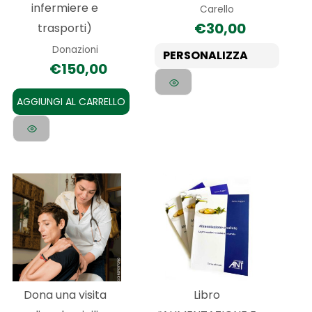
infermiere e
Carello
scelte
€
30,00
trasporti)
nella
Donazioni
pagina
PERSONALIZZA
€
150,00
del
prodotto
AGGIUNGI AL CARRELLO
Dona una visita
Libro