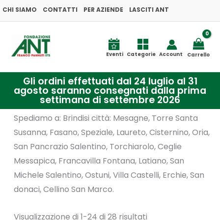
Ordina
Vai
CHI SIAMO
CONTATTI
PER AZIENDE
LASCITI ANT
in
base
al
al
più
contenuto
recente
Eventi
Categorie
Account
Carrello
Gli ordini effettuati dal 24 luglio al 31
agosto saranno consegnati dalla prima
settimana di settembre 2026
Spediamo a: Brindisi città: Mesagne, Torre Santa
Susanna, Fasano, Speziale, Laureto, Cisternino, Oria,
San Pancrazio Salentino, Torchiarolo, Ceglie
Messapica, Francavilla Fontana, Latiano, San
Michele Salentino, Ostuni, Villa Castelli, Erchie, San
donaci, Cellino San Marco.
Visualizzazione di 1-24 di 28 risultati