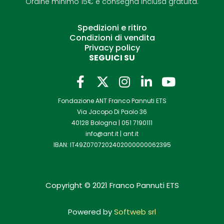
Ordine minimo 15€ e consegna inclusa gratuita.
Spedizioni e ritiro
Condizioni di vendita
Privacy policy
SEGUICI SU
F
I
L
Y
a
n
i
o
Fondazione ANT Franco Pannuti ETS
c
s
n
u
Via Jacopo Di Paolo 36
e
t
k
t
40128 Bologna |
051 7190111
b
a
e
u
info@ant.it
|
ant.it
o
g
d
b
IBAN: IT49Z0707202402000000062395
o
r
i
e
k
a
n
-
m
-
Copyright © 2021 Franco Pannuti ETS
f
i
n
Powered by
Softweb srl