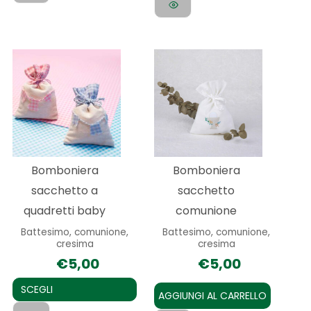
Questo
prodotto
ha
più
varianti.
Le
Bomboniera
Bomboniera
opzioni
sacchetto a
sacchetto
possono
quadretti baby
comunione
essere
Battesimo, comunione,
Battesimo, comunione,
scelte
cresima
cresima
nella
€
5,00
€
5,00
pagina
SCEGLI
del
AGGIUNGI AL CARRELLO