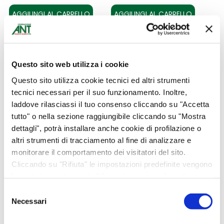
AGGIUNGI AL CARRELLO
AGGIUNGI AL CARRELLO
Questo sito web utilizza i cookie
Questo
Questo sito utilizza cookie tecnici ed altri strumenti
prodotto
tecnici necessari per il suo funzionamento. Inoltre,
ha
laddove rilasciassi il tuo consenso cliccando su "Accetta
più
tutto" o nella sezione raggiungibile cliccando su "Mostra
varianti.
dettagli", potrà installare anche cookie di profilazione o
altri strumenti di tracciamento al fine di analizzare e
Le
Disco Vinile “TRA I
DONA PER BIMBI IN
monitorare il comportamento dei visitatori del sito.
opzioni
Cliccando su "Rifiuta" le impostazioni predefinite vengono
MIEI DISORDINI”
ANT una visita
possono
lasciate invariate e quindi la navigazione può continuare
specialistica per
Idee regalo
essere
senza cookie o altri strumenti di tracciamento diversi da
Selezione
€
25,00
ragazzi in età
scelte
quello tecnico. Per maggiori informazioni visualizza la
Necessari
del
pediatrica
nostra
Cookie Policy
.
nella
consenso
AGGIUNGI AL CARRELLO