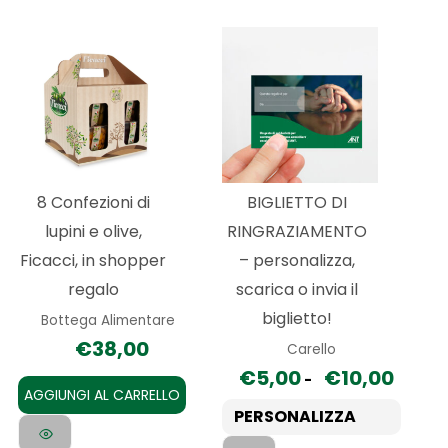
Fascia
Questo
di
prodotto
prezzo
da
ha
€5,00
a
più
€10,00
varianti.
Le
8 Confezioni di
BIGLIETTO DI
opzioni
lupini e olive,
RINGRAZIAMENTO
possono
Ficacci, in shopper
– personalizza,
essere
regalo
scarica o invia il
scelte
biglietto!
Bottega Alimentare
nella
€
38,00
Carello
pagina
€
5,00
€
10,00
-
del
AGGIUNGI AL CARRELLO
prodotto
PERSONALIZZA