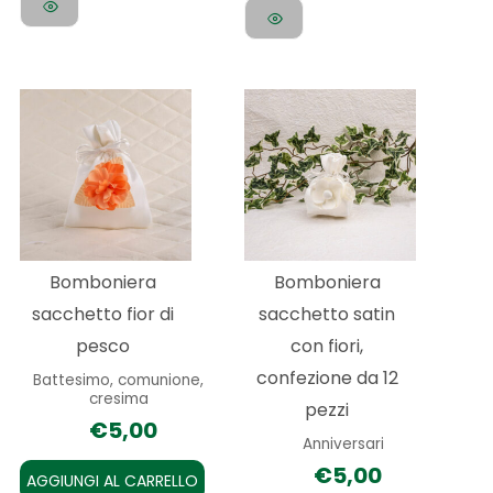
prodotto
Bomboniera
Bomboniera
sacchetto fior di
sacchetto satin
pesco
con fiori,
confezione da 12
Battesimo, comunione,
cresima
pezzi
€
5,00
Anniversari
€
5,00
AGGIUNGI AL CARRELLO