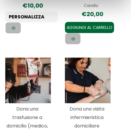
€
10,00
Carello
nella
€
20,00
pagina
PERSONALIZZA
del
AGGIUNGI AL CARRELLO
prodotto
Questo
prodotto
ha
più
varianti.
Le
Dona una
Dona una visita
opzioni
trasfusione a
infermieristica
possono
domicilio (medico,
domiciliare
essere