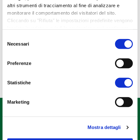
Idee regalo
altri strumenti di tracciamento al fine di analizzare e
monitorare il comportamento dei visitatori del sito.
Libri e gadget
Cliccando su "Rifiuta" le impostazioni predefinite vengono
Regali esclusivi
lasciate invariate e quindi la navigazione può continuare
Regali NATALE
senza cookie o altri strumenti di tracciamento diversi da
Selezione
quello tecnico. Per maggiori informazioni visualizza la
Necessari
del
Regali PASQUA
nostra
Cookie Policy
.
consenso
Tela Pascucci
Preferenze
Statistiche
Marketing
Mostra dettagli