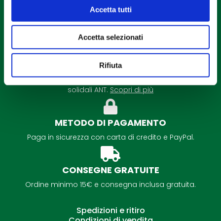
Accetta tutti
Accetta selezionati
DETRAZIONE FISCALE
Rifiuta
É possibile la detrazione fiscale per tutti i regali
solidali ANT.
Scopri di più
METODO DI PAGAMENTO
Paga in sicurezza con carta di credito e PayPal.
CONSEGNE GRATUITE
Ordine minimo 15€ e consegna inclusa gratuita.
Spedizioni e ritiro
Condizioni di vendita