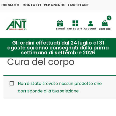
Vai
CHI SIAMO
CONTATTI
PER AZIENDE
LASCITI ANT
al
contenuto
Eventi
Categorie
Account
Carrello
Gli ordini effettuati dal 24 luglio al 31
agosto saranno consegnati dalla prima
settimana di settembre 2026
Cura del corpo
Non è stato trovato nessun prodotto che
corrisponde alla tua selezione.