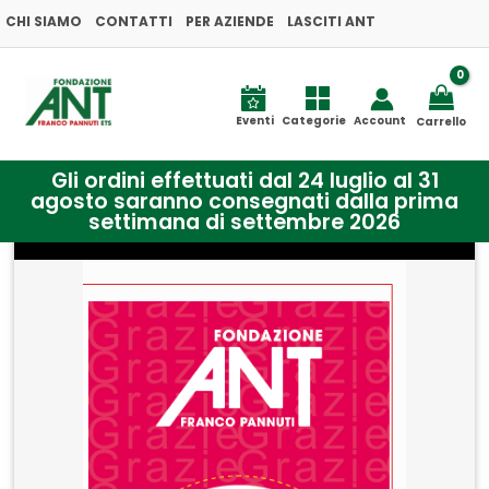
Vai
CHI SIAMO
CONTATTI
PER AZIENDE
LASCITI ANT
al
contenuto
Eventi
Categorie
Account
Carrello
Gli ordini effettuati dal 24 luglio al 31
agosto saranno consegnati dalla prima
settimana di settembre 2026
DONA
PER
BIMBI
IN
ANT
una
visita
specialistica
per