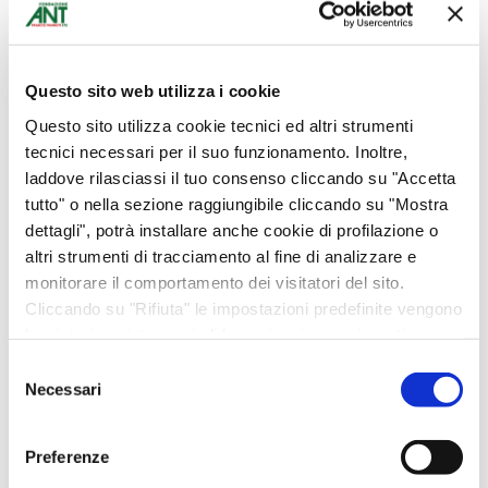
momento della malattia più sostenibile.
Dona anche tu!
Questo sito web utilizza i cookie
Modello
Questo sito utilizza cookie tecnici ed altri strumenti
tecnici necessari per il suo funzionamento. Inoltre,
laddove rilasciassi il tuo consenso cliccando su "Accetta
tutto" o nella sezione raggiungibile cliccando su "Mostra
dettagli", potrà installare anche cookie di profilazione o
altri strumenti di tracciamento al fine di analizzare e
Aggiungi al carrello
monitorare il comportamento dei visitatori del sito.
Cliccando su "Rifiuta" le impostazioni predefinite vengono
lasciate invariate e quindi la navigazione può continuare
Facebook
WhatsApp
Messenger
Condividi
senza cookie o altri strumenti di tracciamento diversi da
Selezione
quello tecnico. Per maggiori informazioni visualizza la
Necessari
del
nostra
Condividi
Cookie Policy
.
consenso
Preferenze