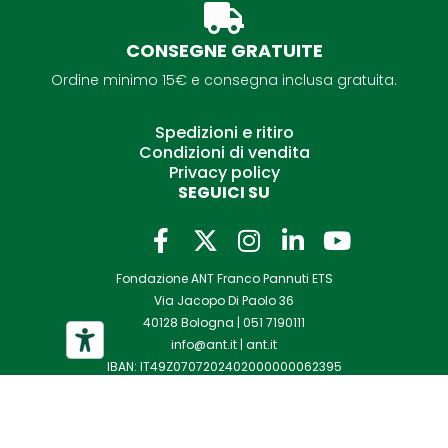
CONSEGNE GRATUITE
Ordine minimo 15€ e consegna inclusa gratuita.
Spedizioni e ritiro
Condizioni di vendita
Privacy policy
SEGUICI SU
F
I
L
Y
a
n
i
o
Fondazione ANT Franco Pannuti ETS
c
s
n
u
Via Jacopo Di Paolo 36
e
t
k
t
40128 Bologna |
051 7190111
b
a
e
u
info@ant.it
|
ant.it
o
g
d
b
IBAN: IT49Z0707202402000000062395
o
r
i
e
k
a
n
-
m
-
Copyright © 2021 Franco Pannuti ETS