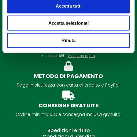
Accetta tutti
Accetta selezionati
DETRAZIONE FISCALE
Rifiuta
É possibile la detrazione fiscale per tutti i regali
solidali ANT.
Scopri di più
METODO DI PAGAMENTO
Paga in sicurezza con carta di credito e PayPal.
CONSEGNE GRATUITE
Ordine minimo 15€ e consegna inclusa gratuita.
Spedizioni e ritiro
Condizioni di vendita