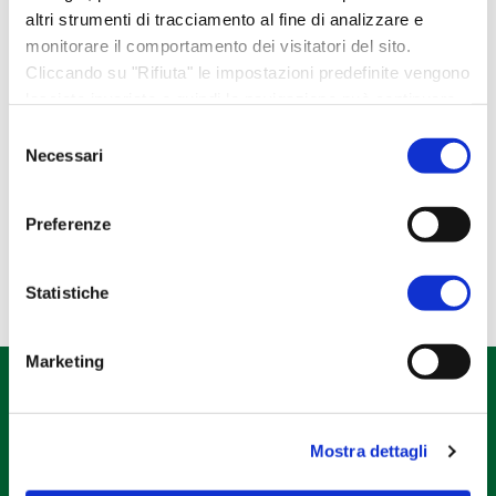
Idee regalo
altri strumenti di tracciamento al fine di analizzare e
monitorare il comportamento dei visitatori del sito.
Libri e gadget
Cliccando su "Rifiuta" le impostazioni predefinite vengono
Regali esclusivi
lasciate invariate e quindi la navigazione può continuare
Regali NATALE
senza cookie o altri strumenti di tracciamento diversi da
Selezione
quello tecnico. Per maggiori informazioni visualizza la
Necessari
del
Regali PASQUA
nostra
Cookie Policy
.
consenso
Tela Pascucci
Preferenze
Statistiche
Marketing
Mostra dettagli