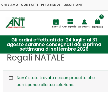
Vai
CHI SIAMO
CONTATTI
PER AZIENDE
LASCITI ANT
al
contenuto
Eventi
Categorie
Account
Carrello
Gli ordini effettuati dal 24 luglio al 31
agosto saranno consegnati dalla prima
settimana di settembre 2026
Regali NATALE
Non è stato trovato nessun prodotto che
corrisponde alla tua selezione.