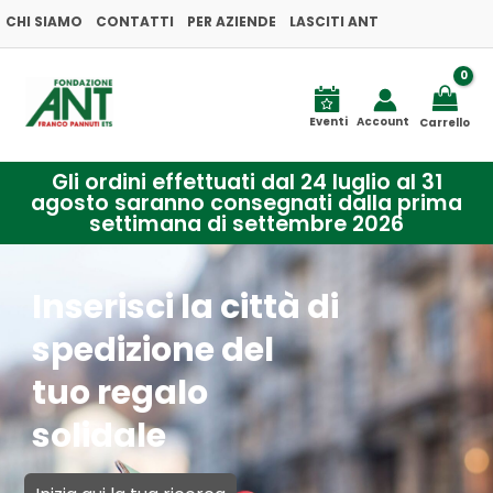
Vai
CHI SIAMO
CONTATTI
PER AZIENDE
LASCITI ANT
al
contenuto
Eventi
Account
Carrello
Gli ordini effettuati dal 24 luglio al 31
agosto saranno consegnati dalla prima
settimana di settembre 2026
Inserisci la città di
spedizione del
tuo regalo
solidale