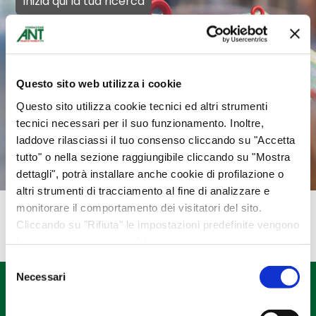
Inizia qui la tua ricerca
CERCA
Inserisci Città o CAP di spedizione
Questo sito web utilizza i cookie
Questo sito utilizza cookie tecnici ed altri strumenti
tecnici necessari per il suo funzionamento. Inoltre,
laddove rilasciassi il tuo consenso cliccando su "Accetta
tutto" o nella sezione raggiungibile cliccando su "Mostra
dettagli", potrà installare anche cookie di profilazione o
altri strumenti di tracciamento al fine di analizzare e
monitorare il comportamento dei visitatori del sito.
Cliccando su "Rifiuta" le impostazioni predefinite vengono
lasciate invariate e quindi la navigazione può continuare
senza cookie o altri strumenti di tracciamento diversi da
Selezione
quello tecnico. Per maggiori informazioni visualizza la
Necessari
del
nostra
Cookie Policy
.
consenso